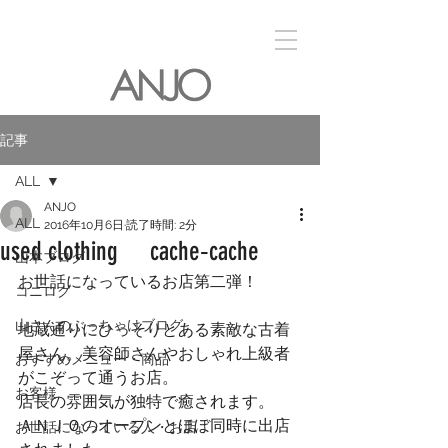
記事
ALL
ANJO
ALL
2016年10月6日
読了時間: 2分
used clothing cache‐cache
山本ブログ
お世話になっているお店第二弾！
コニログ
山さんのぶっちゃけブログ
地蔵通りにひっそりとある素敵な古着
屋さん。美容師さんやおしゃれ上級者
おすすめメニュー・商品
がこぞって通うお店。
お客様
店長の雰囲気が独特で癒されます。
ＡＮＪＯのオープンとほぼ同時に出店
お世話になっている人・お店