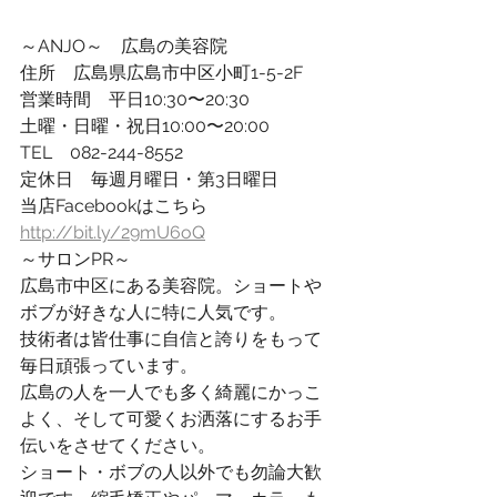
～ANJO～　広島の美容院
住所　広島県広島市中区小町1-5-2F
営業時間　平日10:30〜20:30
土曜・日曜・祝日10:00〜20:00
TEL　082-244-8552
定休日　毎週月曜日・第3日曜日
当店Facebookはこちら
http://bit.ly/29mU6oQ
～サロンPR～
広島市中区にある美容院。ショートや
ボブが好きな人に特に人気です。
技術者は皆仕事に自信と誇りをもって
毎日頑張っています。
広島の人を一人でも多く綺麗にかっこ
よく、そして可愛くお洒落にするお手
伝いをさせてください。
ショート・ボブの人以外でも勿論大歓