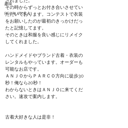
されました。
趣味
その時からずっとお付き合いさせてい
RECRUIT(求人)
ただいております。コンテストで衣装
をお願いしたのが最初のきっかけだっ
たと記憶してます。
そのときは和服を良い感じにリメイク
してくれました。
ハンドメイドやブランド古着・衣装の
レンタルもやっています。オーダーも
可能なお店です。
ＡＮＪＯからＰＡＲＣＯ方向に徒歩30
秒！俺なら20秒！
わからないときはＡＮＪＯに来てくだ
さい。速攻で案内します。
古着大好きな人は是非！