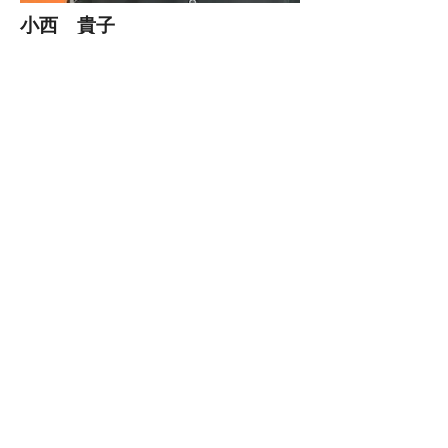
小西 貴子
スタイリスト
稲葉 美佐子