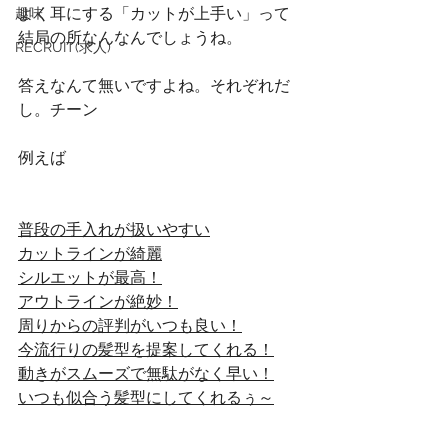
よく耳にする「カットが上手い」って
趣味
結局の所なんなんでしょうね。
RECRUIT(求人)
答えなんて無いですよね。それぞれだ
し。チーン
例えば
普段の手入れが扱いやすい
カットラインが綺麗
シルエットが最高！
アウトラインが絶妙！
周りからの評判がいつも良い！
今流行りの髪型を提案してくれる！
動きがスムーズで無駄がなく早い！
いつも似合う髪型にしてくれるぅ～