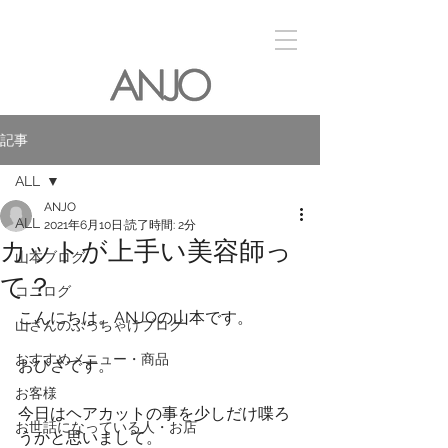
記事
ALL
ANJO
ALL
2021年6月10日
読了時間: 2分
カットが上手い美容師っ
山本ブログ
て？
コニログ
こんにちは。ANJOの山本です。
山さんのぶっちゃけブログ
おすすめメニュー・商品
おひさです。
お客様
今日はヘアカットの事を少しだけ喋ろ
お世話になっている人・お店
うかと思いまして。