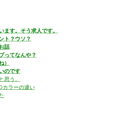
います。そう求人です。
ント？ウソ？
お話
ブってなんや？
ね）
いのです
と思う。
JOカラーの違い
た