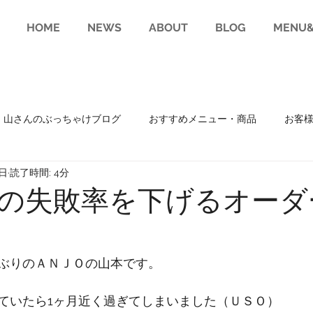
HOME
NEWS
ABOUT
BLOG
MENU&
山さんのぶっちゃけブログ
おすすめメニュー・商品
お客
4日
読了時間: 4分
趣味
RECRUIT(求人)
の失敗率を下げるオーダ
ぶりのＡＮＪＯの山本です。
ていたら1ヶ月近く過ぎてしまいました（ＵＳＯ）