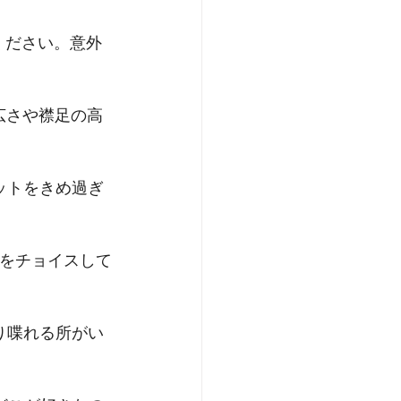
ください。意外
広さや襟足の高
ットをきめ過ぎ
型をチョイスして
り喋れる所がい