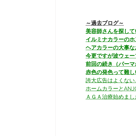
～過去ブログ～
美容師さんを探して
イルミナカラーのホ
ヘアカラーの大事な
今更ですが波ウェー
前回の続き（パーマ
赤色の発色って難し
誇大広告はよくない
ホームカラーとAN
ＡＧＡ治療始めまし