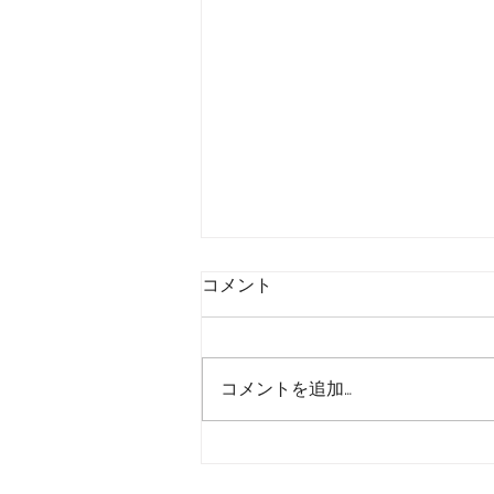
フケについて
コメント
こんにちは。 ほしやまです。 今
日はフケの話なんかしようと思い
ます。 僕自身、昔は冬になると
コメントを追加…
よく出てました。 冬は乾燥しや
すいので出る方はでますよね ま
ずフケとは何かと言いますと 頭
皮の角質細胞が剥がれ落ちたもの