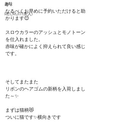
が。
趣味
なるべくお早めに予約いただけると助
RECRUIT(求人)
かります😊
スロウカラーのアッシュとモノトーン
を仕入れました。
赤味が確かによく抑えられて良い感じ
です。
そしてまたまた
リボンのヘアゴムの新柄を入荷しまし
た～✨
まずは猫柄😻
ついに猫です✨横向きです