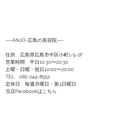
—–ANJO-広島の美容院—–
住所　広島県広島市中区小町1-5-2F
営業時間　平日10:30〜20:30
土曜・日曜・祝日10:00〜20:00
TEL　082-244-8552
定休日　毎週月曜日・第3日曜日
当店Facebookはこちら
http://bit.ly/29mU6oQ
アメブロはこちら
http://ameblo.jp/anjoanjo8552/
公式ＬＩＮＥ@はこちら
ＩＤ：@irp0991y
ホットペッパービューティーはこちら