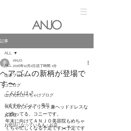
記事
ALL
ANJO
ALL
2016年12月2日
読了時間: 1分
ヘアゴムの新柄が登場で
山本ブログ
す〜
コニログ
こんばんは🌙
山さんのぶっちゃけブログ
おすすめメニュー・商品
ANJOのスタイリスト兼ヘッドドレスな
ど作ってる、コニーです。
お客様
年末に向けてＡＮＪＯ美容院もめちゃ
お世話になっている人・お店
くちゃ忙しくなる予定です✂️予定です