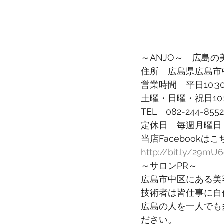
～ANJO～　広島の
住所　広島県広島市中
営業時間　平日10:30
土曜・日曜・祝日10:0
TEL　082-244-8552
定休日　毎週月曜日
当店Facebookはこ
http://bit.ly/29mU
～サロンPR～
広島市中区にある美
技術者は皆仕事に自
広島の人を一人でも
ださい。