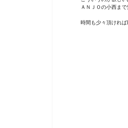
ＡＮＪＯの小西まで
時間も少々頂ければ