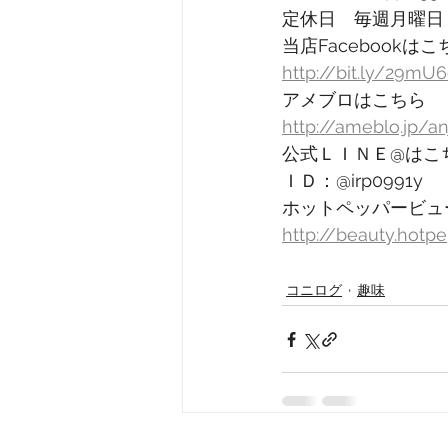
定休日　毎週月曜日
当店Facebookはこ
http://bit.ly/29mU
アメブロはこちら
http://ameblo.jp/a
公式ＬＩＮＥ@はこ
ＩＤ：@irp0991y
ホットペッパービュ
http://beauty.hotp
コニログ
趣味