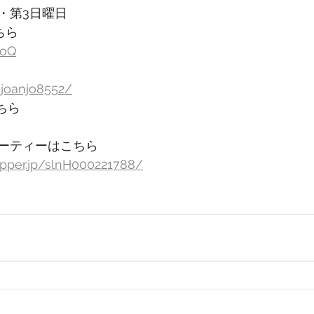
・第3日曜日
ちら
6oQ
njoanjo8552/
ちら
ーティーはこちら
epper.jp/slnH000221788/