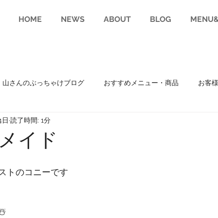
HOME
NEWS
ABOUT
BLOG
MENU&
山さんのぶっちゃけブログ
おすすめメニュー・商品
お客
4日
読了時間: 1分
趣味
RECRUIT(求人)
メイド
ストのコニーです
️